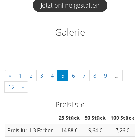
Jetzt online gestalten
Galerie
«
1
2
3
4
5
6
7
8
9
…
15
»
Preisliste
25 Stück
50 Stück
100 Stück
Preis für 1-3 Farben
14,88 €
9,64 €
7,26 €