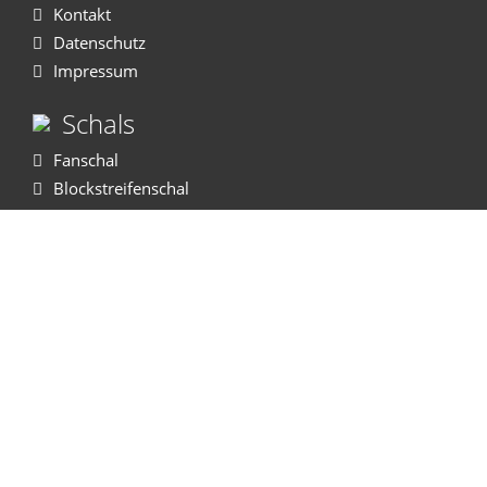
Kontakt
Datenschutz
Impressum
Schals
Fanschal
Blockstreifenschal
Polyesterschal
Gewebter Schal
Autoschal
OldSchool
WM Sport®
Recklinghäuser Strasse 119
45721 Haltern am See
Tel:
02364 - 603 623 - 0