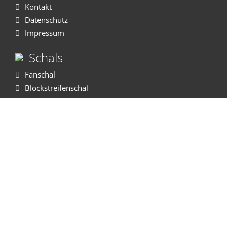
Kontakt
Datenschutz
Impressum
Schals
Fanschal
Blockstreifenschal
Polyesterschal
Gewebter Schal
Autoschal
OldSchool
WM Sport®
Recklinghäuser Strasse 119
45721 Haltern am See
Tel:
02364 - 603 623 - 0