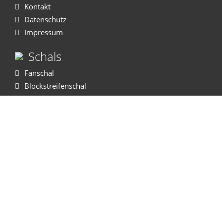
Kontakt
Datenschutz
Impressum
Schals
Fanschal
Blockstreifenschal
Polyesterschal
Gewebter Schal
Autoschal
OldSchool
WM Sport®
Recklinghäuser Strasse 119
45721 Haltern am See
Tel:
02364 - 603 623 - 0