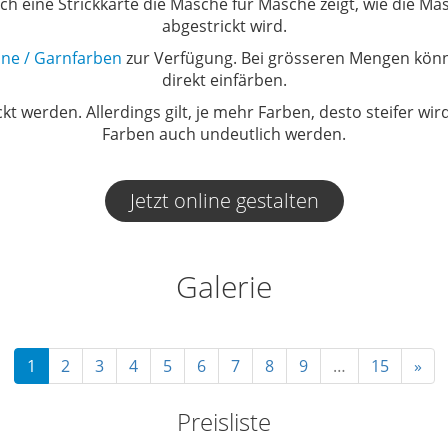
ch eine Strickkarte die Masche für Masche zeigt, wie die Ma
abgestrickt wird.
öne / Garnfarben
zur Verfügung. Bei grösseren Mengen kön
direkt einfärben.
kt werden. Allerdings gilt, je mehr Farben, desto steifer wir
Farben auch undeutlich werden.
Jetzt online gestalten
Galerie
1
2
3
4
5
6
7
8
9
…
15
»
Preisliste