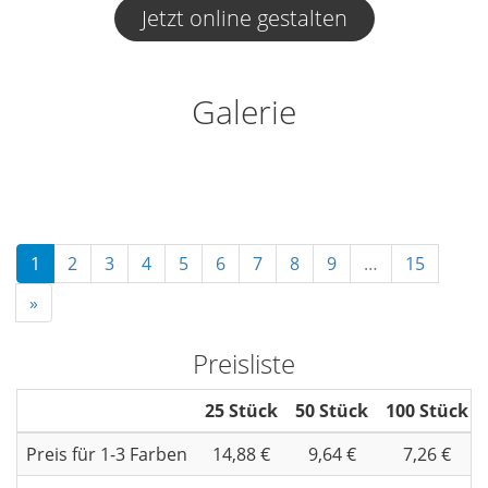
Jetzt online gestalten
Galerie
1
2
3
4
5
6
7
8
9
…
15
»
Preisliste
25 Stück
50 Stück
100 Stück
Preis für 1-3 Farben
14,88 €
9,64 €
7,26 €