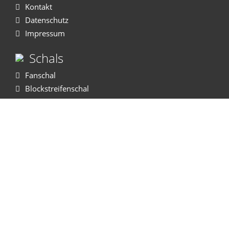
Kontakt
Datenschutz
Impressum
Schals
Fanschal
Blockstreifenschal
Polyesterschal
Gewebter Schal
Autoschal
OldSchool
WM Sport®
Recklinghäuser Strasse 119
45721 Haltern am See
Tel:
02364 - 603 623 - 0