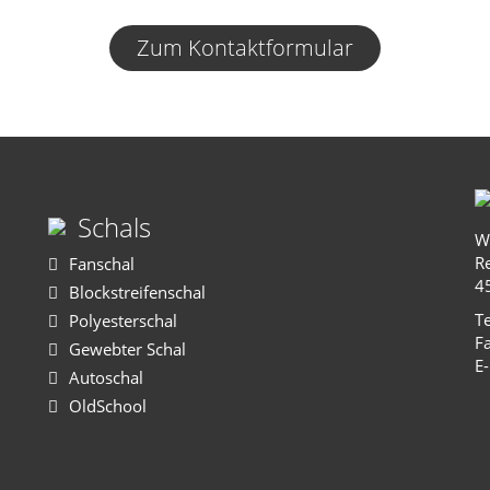
Zum Kontaktformular
Schals
W
R
Fanschal
4
Blockstreifenschal
Te
Polyesterschal
Fa
Gewebter Schal
E-
Autoschal
OldSchool